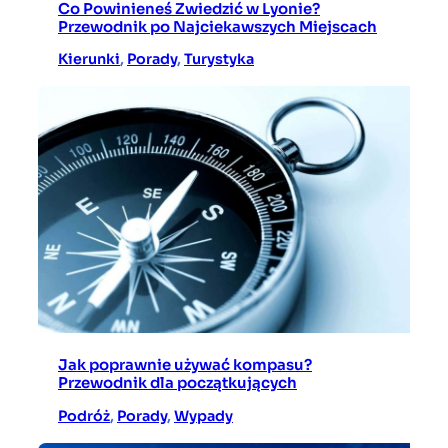
Co Powinieneś Zwiedzić w Lyonie?
Przewodnik po Najciekawszych Miejscach
Kierunki
, 
Porady
, 
Turystyka
Jak poprawnie używać kompasu?
Przewodnik dla początkujących
Podróż
, 
Porady
, 
Wypady