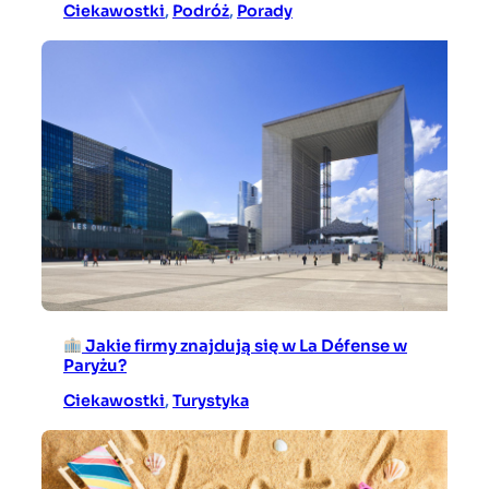
Ciekawostki
, 
Podróż
, 
Porady
Jakie firmy znajdują się w La Défense w
Paryżu?
Ciekawostki
, 
Turystyka