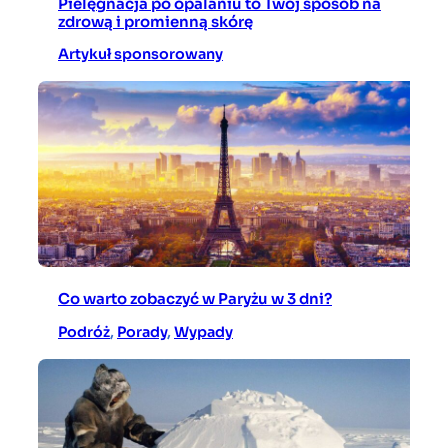
Pielęgnacja po opalaniu to Twój sposób na
zdrową i promienną skórę
Artykuł sponsorowany
Co warto zobaczyć w Paryżu w 3 dni?
Podróż
, 
Porady
, 
Wypady