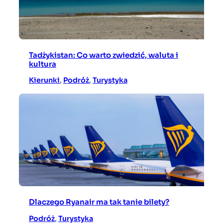
Tadżykistan: Co warto zwiedzić, waluta i
kultura
Kierunki
, 
Podróż
, 
Turystyka
Dlaczego Ryanair ma tak tanie bilety?
Podróż
, 
Turystyka