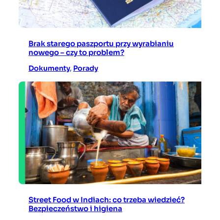
Brak starego paszportu przy wyrabianiu
nowego – czy to problem?
Dokumenty
, 
Porady
Street Food w Indiach: co trzeba wiedzieć?
Bezpieczeństwo i higiena