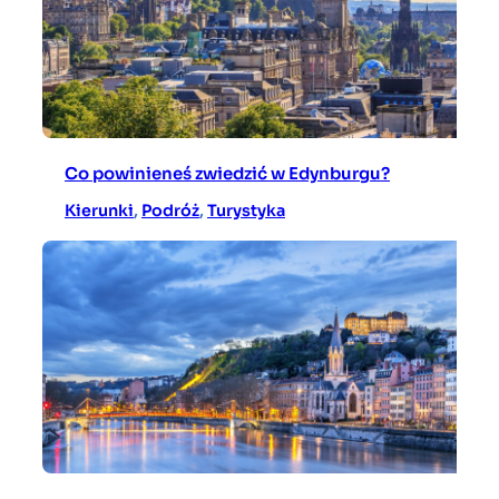
Co powinieneś zwiedzić w Edynburgu?
Kierunki
, 
Podróż
, 
Turystyka