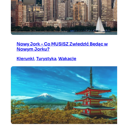
Nowy Jork – Co MUSISZ Zwiedzić Będąc w
Nowym Jorku?
Kierunki
, 
Turystyka
, 
Wakacje