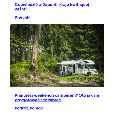
Co zwiedzić w Japonii, kraju kwitnącej
wiśni?
Kierunki
Planujesz weekend z camperem? Oto jak się
przygotować i co zabrać
Podróż
, 
Porady