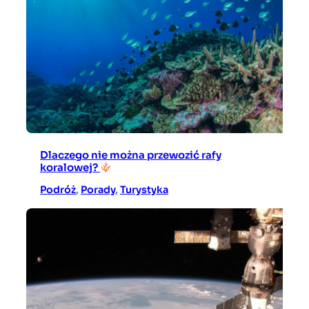
Dlaczego nie można przewozić rafy
koralowej?
Podróż
, 
Porady
, 
Turystyka