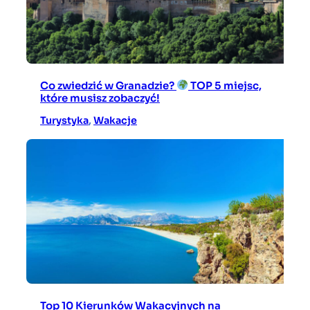
Co zwiedzić w Granadzie?
TOP 5 miejsc,
które musisz zobaczyć!
Turystyka
, 
Wakacje
Top 10 Kierunków Wakacyjnych na