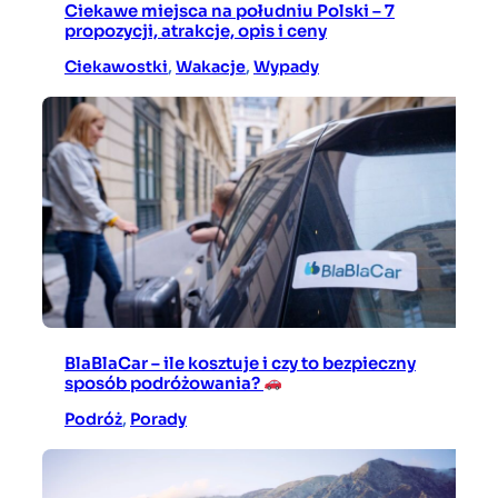
Ciekawe miejsca na południu Polski – 7
propozycji, atrakcje, opis i ceny
Ciekawostki
, 
Wakacje
, 
Wypady
BlaBlaCar – ile kosztuje i czy to bezpieczny
sposób podróżowania?
Podróż
, 
Porady