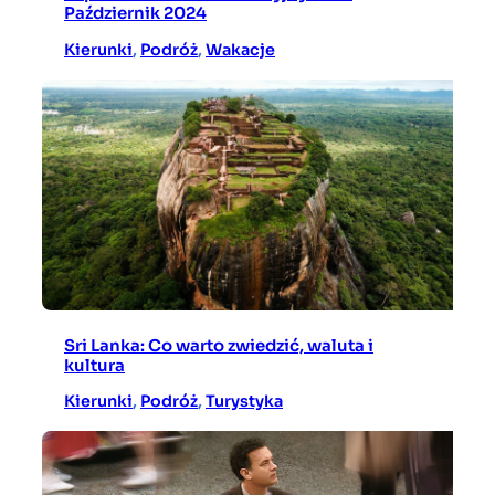
Październik 2024
Kierunki
, 
Podróż
, 
Wakacje
Sri Lanka: Co warto zwiedzić, waluta i
kultura
Kierunki
, 
Podróż
, 
Turystyka