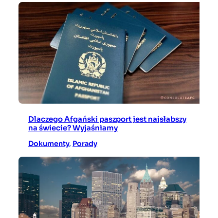
Dlaczego Afgański paszport jest najsłabszy
na świecie? Wyjaśniamy
Dokumenty
, 
Porady