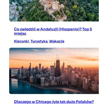
Co zwiedzić w Andaluzji (Hiszpania)? Top 5
miejsc
Kierunki
, 
Turystyka
, 
Wakacje
Dlaczego w Chicago żyje tak dużo Polaków?