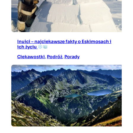
Inuici – najciekawsze fakty o Eskimosach i
ich życiu
Ciekawostki
, 
Podróż
, 
Porady