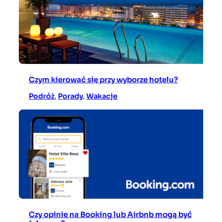
Czym kierować się przy wyborze hotelu?
Podróż
, 
Porady
, 
Wakacje
Czy opinie na Booking lub Airbnb mogą być