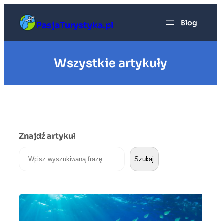
Przejdź
do
Blog
PasjaTurystyka.pl
treści
Wszystkie artykuły
Znajdź artykuł
Szukaj