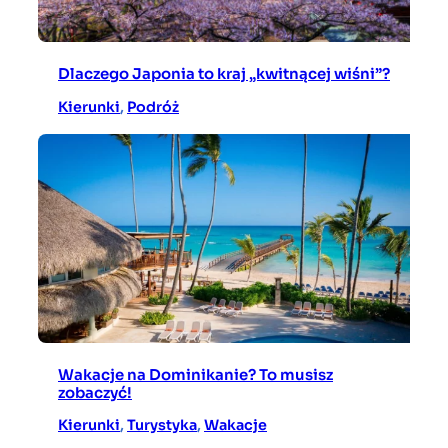
Dlaczego Japonia to kraj „kwitnącej wiśni”?
Kierunki
, 
Podróż
Wakacje na Dominikanie? To musisz
zobaczyć!
Kierunki
, 
Turystyka
, 
Wakacje