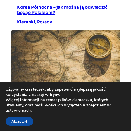
Korea Północna – jak można ją odwiedzić
będąc Polakiem?
Kierunki
, 
Porady
Używamy ciasteczek, aby zapewnić najlepszą jakość
korzystania z naszej witryny.
Więcej informacji na temat plików ciasteczka, których
używamy, oraz możliwości ich wyłączenia znajdziesz w
ustawieniach
.
Kiedy może się przydać kompas?
Podróż
, 
Porady
Akceptuję