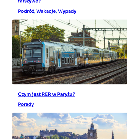
fałszywe?
Podróż
, 
Wakacje
, 
Wypady
Czym jest RER w Paryżu?
Porady