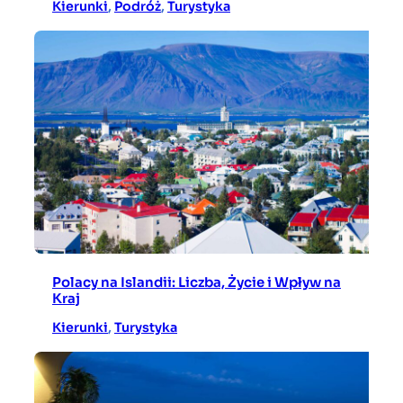
Kierunki
, 
Podróż
, 
Turystyka
Polacy na Islandii: Liczba, Życie i Wpływ na
Kraj
Kierunki
, 
Turystyka