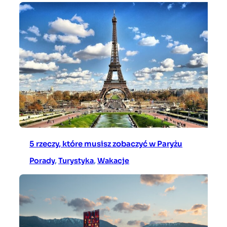
5 rzeczy, które musisz zobaczyć w Paryżu
Porady
, 
Turystyka
, 
Wakacje