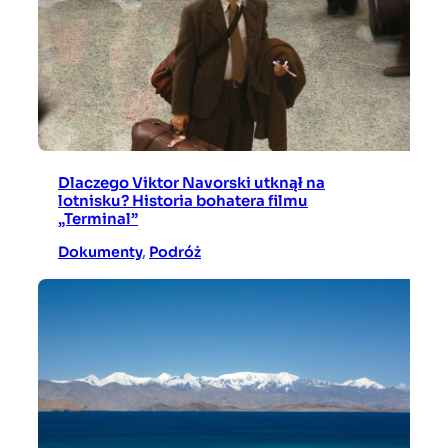
Dlaczego Viktor Navorski utknął na
lotnisku? Historia bohatera filmu
„Terminal”
Dokumenty
, 
Podróż