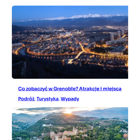
Co zobaczyć w Grenoble? Atrakcje i miejsca
Podróż
, 
Turystyka
, 
Wypady