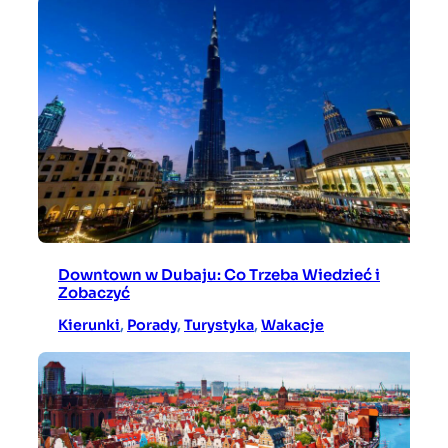
Downtown w Dubaju: Co Trzeba Wiedzieć i
Zobaczyć
Kierunki
, 
Porady
, 
Turystyka
, 
Wakacje