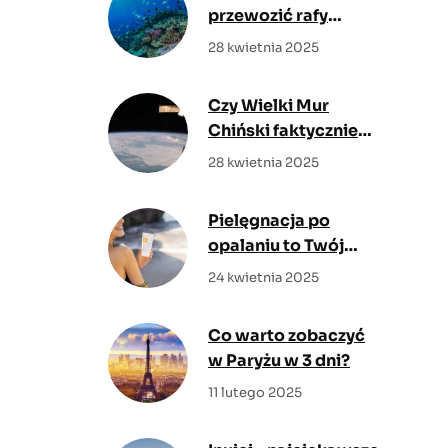
przewozić rafy
koralowej?
28 kwietnia 2025
Czy Wielki Mur
Chiński faktycznie
widać z kosmosu?
28 kwietnia 2025
Pielęgnacja po
opalaniu to Twój
sposób na zdrową i
24 kwietnia 2025
promienną skórę
Co warto zobaczyć
w Paryżu w 3 dni?
11 lutego 2025