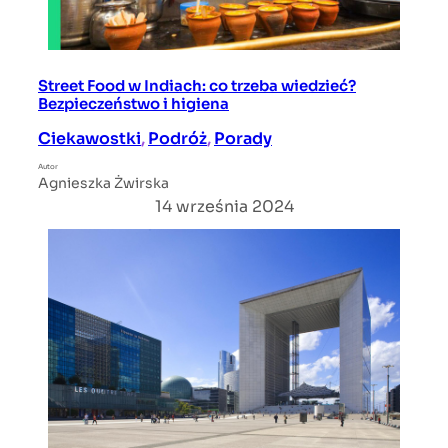
Street Food w Indiach: co trzeba wiedzieć?
Bezpieczeństwo i higiena
Ciekawostki
, 
Podróż
, 
Porady
Autor
Agnieszka Żwirska
14 września 2024