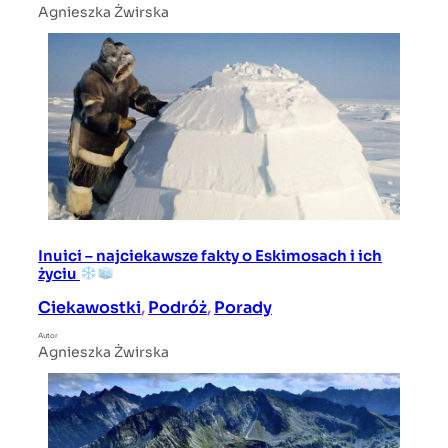
Agnieszka Żwirska
Inuici – najciekawsze fakty o Eskimosach i ich
życiu
Ciekawostki
, 
Podróż
, 
Porady
Autor
Agnieszka Żwirska