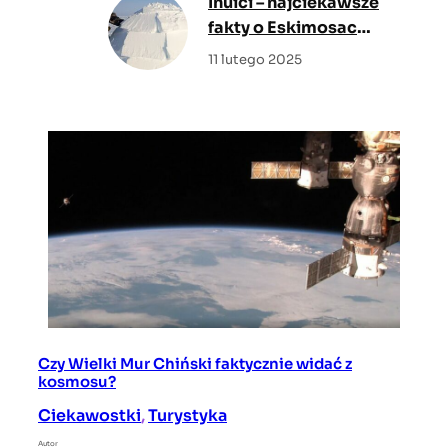
Inuici – najciekawsze
fakty o Eskimosach i
ich życiu
11 lutego 2025
Czy Wielki Mur Chiński faktycznie widać z
kosmosu?
Ciekawostki
, 
Turystyka
Autor