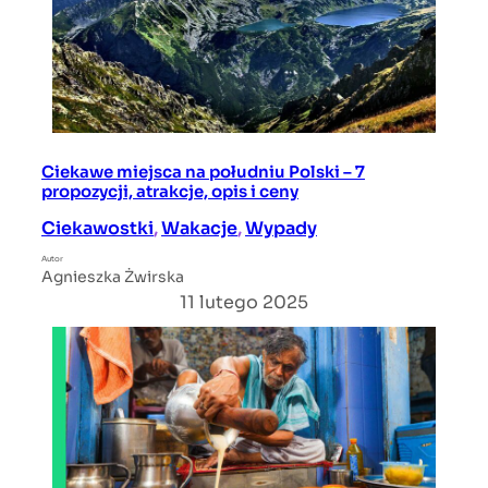
Ciekawe miejsca na południu Polski – 7
propozycji, atrakcje, opis i ceny
Ciekawostki
, 
Wakacje
, 
Wypady
Autor
Agnieszka Żwirska
11 lutego 2025